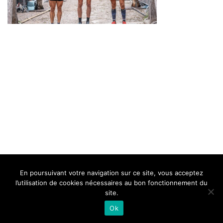
BELLE DE MILLAU
REGLEMENT
FAQ
CONTACT
MILLAU
En poursuivant votre navigation sur ce site, vous acceptez
Mentions Légales
l’utilisation de cookies nécessaires au bon fonctionnement du
site.
Ok
Neve
| Propulsé par
WordPress