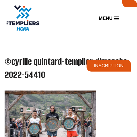
Aller
MENU
au
contenu
©cyrille quintard-templier-dimanche-
INSCRIPTION
2022-54410