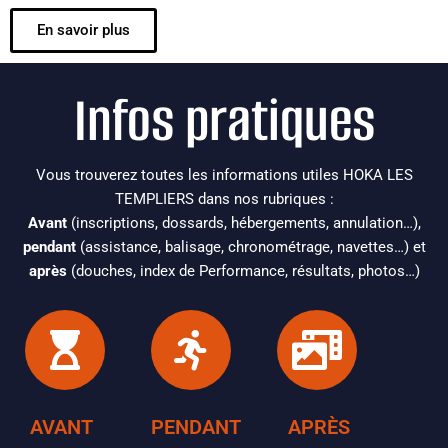
En savoir plus
Infos pratiques
Vous trouverez toutes les informations utiles HOKA LES
TEMPLIERS dans nos rubriques :
Avant
(
i
nscriptions,
d
ossards, h
ébergements, annulation…)
,
pendant
(a
ssistance, b
alisage, c
hronométrage, navettes…)
et
après
(d
ouches, i
ndex de Performance, r
ésultats, p
hotos…)
AVANT
PENDANT
APRÈS