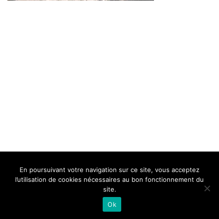
BELLE DE MILLAU
REGLEMENT
FAQ
CONTACT
MILLAU
En poursuivant votre navigation sur ce site, vous acceptez
Mentions Légales
l’utilisation de cookies nécessaires au bon fonctionnement du
site.
Ok
Neve
| Propulsé par
WordPress