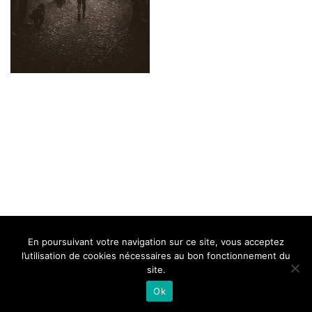
BELLE DE MILLAU
REGLEMENT
FAQ
CONTACT
MILLAU
En poursuivant votre navigation sur ce site, vous acceptez
Mentions Légales
l’utilisation de cookies nécessaires au bon fonctionnement du
site.
Ok
Neve
| Propulsé par
WordPress