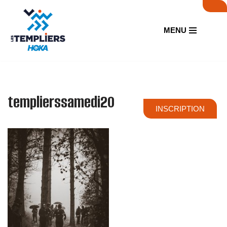
Aller
MENU
au
contenu
templierssamedi20
INSCRIPTION