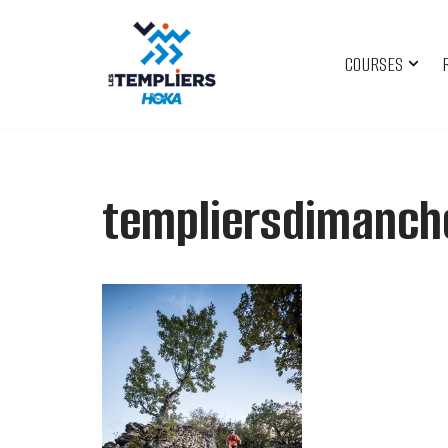
Aller
COURSES
au
contenu
templiersdimanch