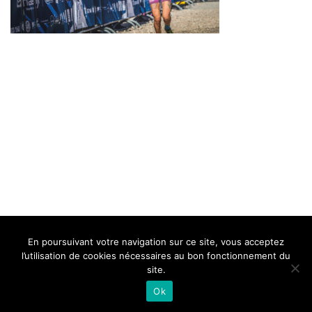
BELLE DE MILLAU
REGLEMENT
FAQ
CONTACT
MILLAU
En poursuivant votre navigation sur ce site, vous acceptez
Mentions Légales
l’utilisation de cookies nécessaires au bon fonctionnement du
site.
Ok
Neve
| Propulsé par
WordPress