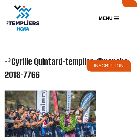
Aller
MENU
au
contenu
-®Cyrille Quintard-templier-dimanche-
INSCRIPTION
2018-7766