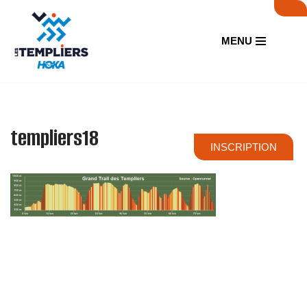
Aller
MENU
au
contenu
templiers18
INSCRIPTION