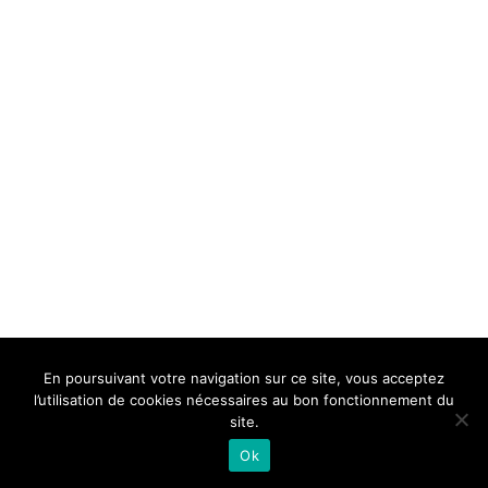
BELLE DE MILLAU
REGLEMENT
FAQ
CONTACT
MILLAU
En poursuivant votre navigation sur ce site, vous acceptez
Mentions Légales
l’utilisation de cookies nécessaires au bon fonctionnement du
site.
Ok
Neve
| Propulsé par
WordPress