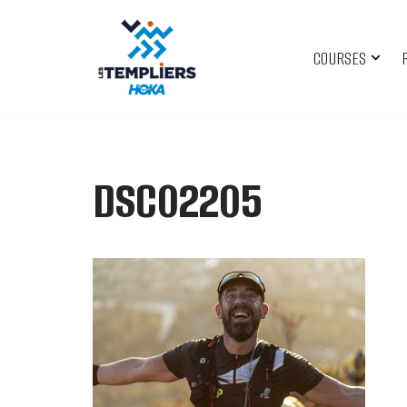
Aller
COURSES
au
contenu
DSC02205