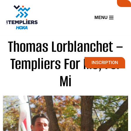
Aller
MENU
au
contenu
Thomas Lorblanchet –
Templiers For Me, For
INSCRIPTION
Mi