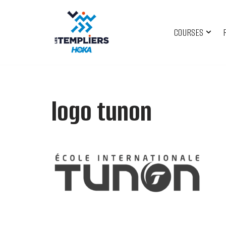
Aller
COURSES
au
contenu
logo tunon