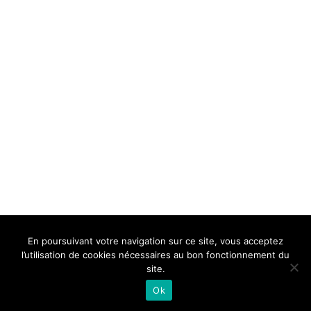
BELLE DE MILLAU
REGLEMENT
FAQ
CONTACT
MILLAU
En poursuivant votre navigation sur ce site, vous acceptez
Mentions Légales
l’utilisation de cookies nécessaires au bon fonctionnement du
site.
Ok
Neve
| Propulsé par
WordPress