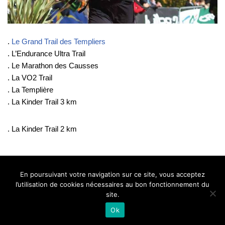
.
Le Grand Trail des Templiers
. L’Endurance Ultra Trail
. Le Marathon des Causses
. La VO2 Trail
. La Templière
. La Kinder Trail 3 km
. La Kinder Trail 2 km
BELLE DE MILLAU
REGLEMENT
FAQ
CONTACT
MILLAU
En poursuivant votre navigation sur ce site, vous acceptez
Mentions Légales
l’utilisation de cookies nécessaires au bon fonctionnement du
site.
Ok
Neve
| Propulsé par
WordPress