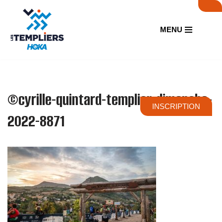
Aller
MENU
au
contenu
©cyrille-quintard-templier-dimanche-
INSCRIPTION
2022-8871