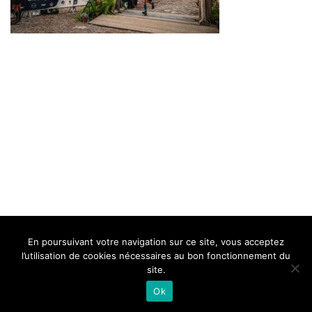
BELLE DE MILLAU
REGLEMENT
FAQ
CONTACT
MILLAU
En poursuivant votre navigation sur ce site, vous acceptez
Mentions Légales
l’utilisation de cookies nécessaires au bon fonctionnement du
site.
Ok
Neve
| Propulsé par
WordPress