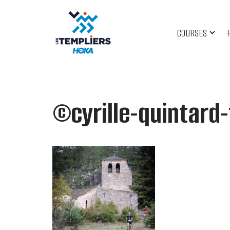
Aller
COURSES
au
contenu
©cyrille-quintard