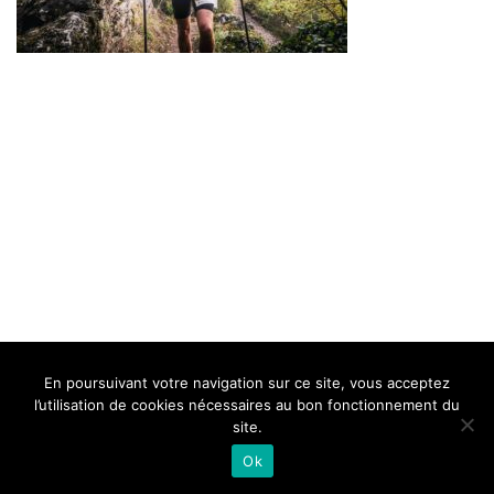
BELLE DE MILLAU
REGLEMENT
FAQ
CONTACT
MILLAU
En poursuivant votre navigation sur ce site, vous acceptez
Mentions Légales
l’utilisation de cookies nécessaires au bon fonctionnement du
site.
Ok
Neve
| Propulsé par
WordPress