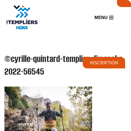
Aller
MENU
au
contenu
©cyrille-quintard-templier-dimanche-
INSCRIPTION
2022-56545