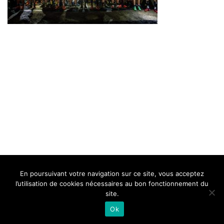
BELLE DE MILLAU
REGLEMENT
FAQ
CONTACT
MILLAU
En poursuivant votre navigation sur ce site, vous acceptez
Mentions Légales
l’utilisation de cookies nécessaires au bon fonctionnement du
site.
Ok
Neve
| Propulsé par
WordPress