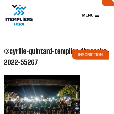
Aller
MENU
au
contenu
©cyrille-quintard-templier-dimanche-
INSCRIPTION
2022-55267