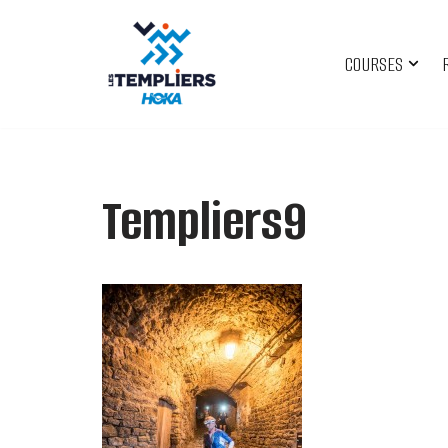
Aller
COURSES
au
contenu
Templiers9