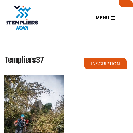
Aller
MENU
au
contenu
Templiers37
INSCRIPTION