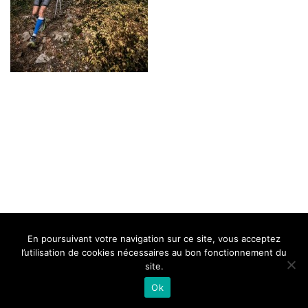
BELLE DE MILLAU
REGLEMENT
FAQ
CONTACT
MILLAU
En poursuivant votre navigation sur ce site, vous acceptez
Mentions Légales
l’utilisation de cookies nécessaires au bon fonctionnement du
site.
Ok
Neve
| Propulsé par
WordPress