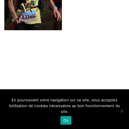
BELLE DE MILLAU
REGLEMENT
FAQ
CONTACT
MILLAU
En poursuivant votre navigation sur ce site, vous acceptez
Mentions Légales
l’utilisation de cookies nécessaires au bon fonctionnement du
site.
Ok
Neve
| Propulsé par
WordPress