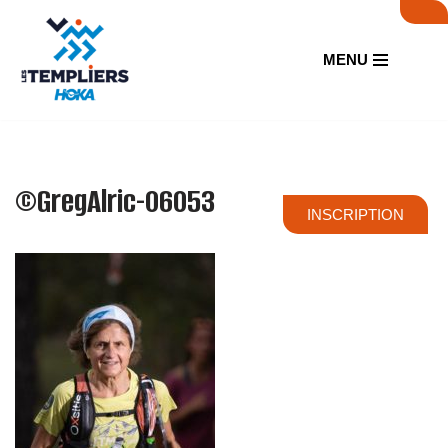
Aller
MENU
au
contenu
©GregAlric-06053
INSCRIPTION