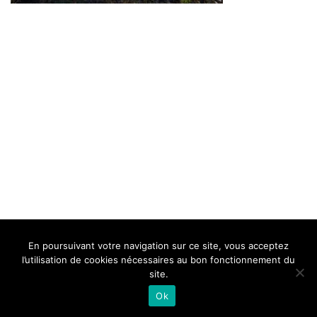
BELLE DE MILLAU
REGLEMENT
FAQ
CONTACT
MILLAU
En poursuivant votre navigation sur ce site, vous acceptez
Mentions Légales
l’utilisation de cookies nécessaires au bon fonctionnement du
site.
Ok
Neve
| Propulsé par
WordPress