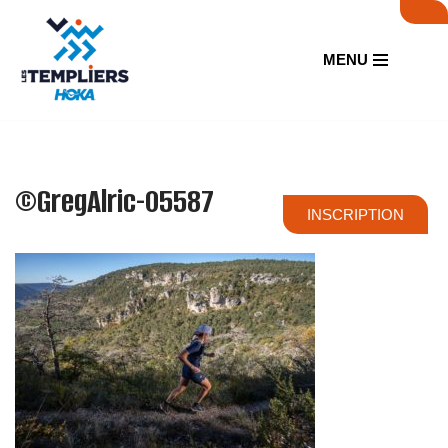
Aller
MENU
au
contenu
©GregAlric-05587
INSCRIPTION