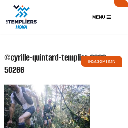
Aller
MENU
au
contenu
©cyrille-quintard-templier-2022-
INSCRIPTION
50266