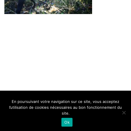
BELLE DE MILLAU
REGLEMENT
FAQ
CONTACT
MILLAU
En poursuivant votre navigation sur ce site, vous acceptez
Mentions Légales
l’utilisation de cookies nécessaires au bon fonctionnement du
site.
Ok
Neve
| Propulsé par
WordPress