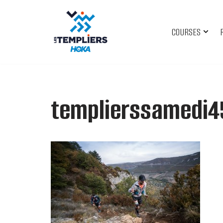
Aller
COURSES
au
contenu
templierssamedi4