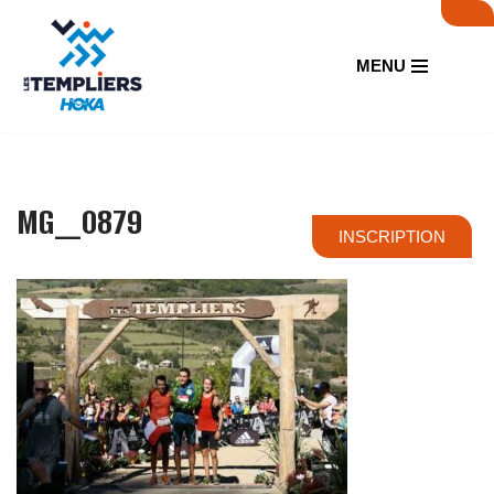
Aller
MENU
au
contenu
MG_0879
INSCRIPTION