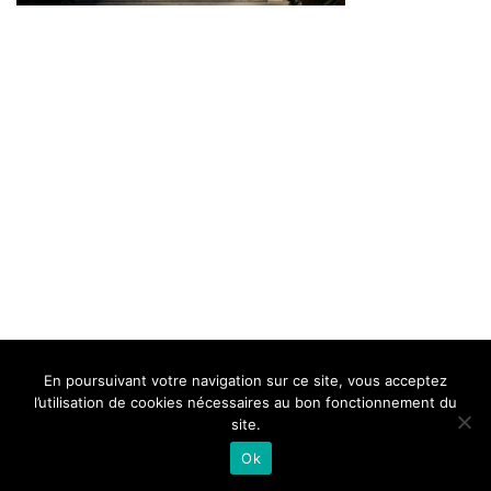
BELLE DE MILLAU
REGLEMENT
FAQ
CONTACT
MILLAU
En poursuivant votre navigation sur ce site, vous acceptez
Mentions Légales
l’utilisation de cookies nécessaires au bon fonctionnement du
site.
Ok
Neve
| Propulsé par
WordPress