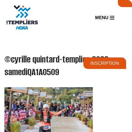
Aller
MENU
au
contenu
©cyrille quintard-templier-2023-
INSCRIPTION
samediQA1A0509