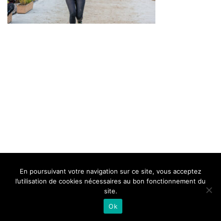
BELLE DE MILLAU
REGLEMENT
FAQ
CONTACT
MILLAU
En poursuivant votre navigation sur ce site, vous acceptez
Mentions Légales
l’utilisation de cookies nécessaires au bon fonctionnement du
site.
Ok
Neve
| Propulsé par
WordPress