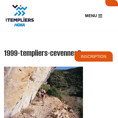
Aller
MENU
au
contenu
1999-templiers-cevennes3
INSCRIPTION