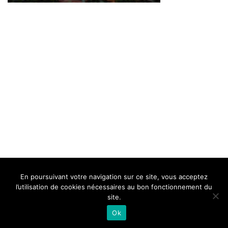
BELLE DE MILLAU
REGLEMENT
FAQ
CONTACT
MILLAU
En poursuivant votre navigation sur ce site, vous acceptez
Mentions Légales
l’utilisation de cookies nécessaires au bon fonctionnement du
site.
Ok
Neve
| Propulsé par
WordPress