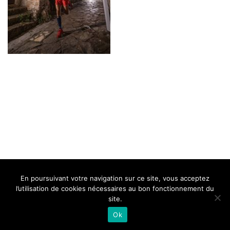
BELLE DE MILLAU
REGLEMENT
FAQ
CONTACT
MILLAU
En poursuivant votre navigation sur ce site, vous acceptez
Mentions Légales
l’utilisation de cookies nécessaires au bon fonctionnement du
site.
Ok
Neve
| Propulsé par
WordPress