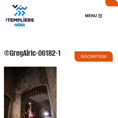
Aller
MENU
au
contenu
©GregAlric-06182-1
INSCRIPTION