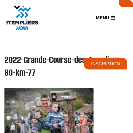
Aller
MENU
au
contenu
2022-Grande-Course-des-Templiers-
INSCRIPTION
80-km-77