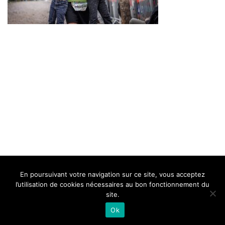
BELLE DE MILLAU
REGLEMENT
FAQ
CONTACT
MILLAU
En poursuivant votre navigation sur ce site, vous acceptez
Mentions Légales
l’utilisation de cookies nécessaires au bon fonctionnement du
site.
Ok
Neve
| Propulsé par
WordPress