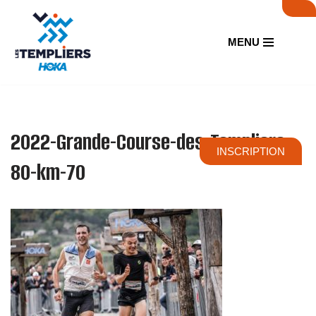
Aller
MENU
au
contenu
2022-Grande-Course-des-Templiers-
INSCRIPTION
80-km-70