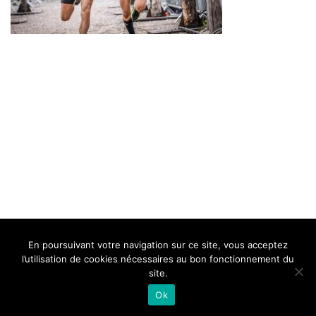
BELLE DE MILLAU
REGLEMENT
FAQ
CONTACT
MILLAU
En poursuivant votre navigation sur ce site, vous acceptez
Mentions Légales
l’utilisation de cookies nécessaires au bon fonctionnement du
site.
Ok
Neve
| Propulsé par
WordPress