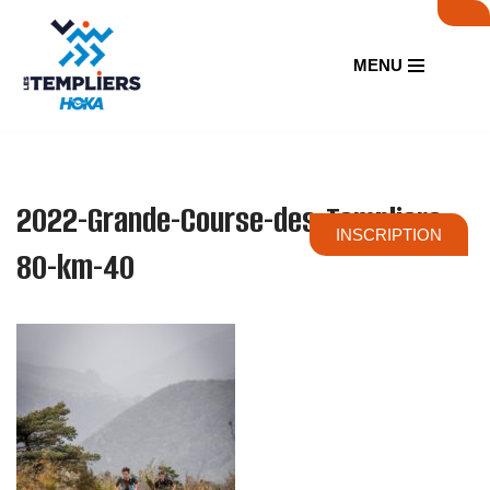
Aller
MENU
au
contenu
2022-Grande-Course-des-Templiers-
INSCRIPTION
80-km-40