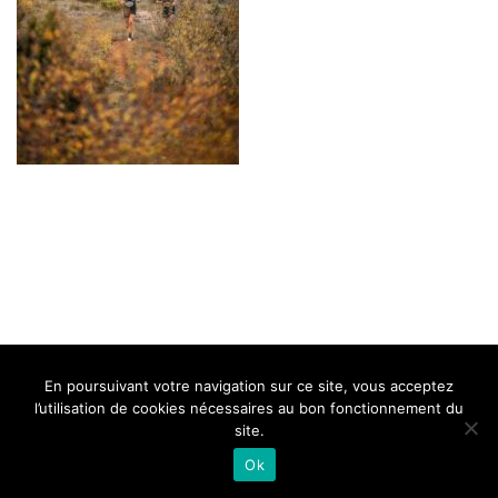
BELLE DE MILLAU
REGLEMENT
FAQ
CONTACT
MILLAU
En poursuivant votre navigation sur ce site, vous acceptez
Mentions Légales
l’utilisation de cookies nécessaires au bon fonctionnement du
site.
Ok
Neve
| Propulsé par
WordPress