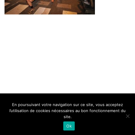
BELLE DE MILLAU
REGLEMENT
FAQ
CONTACT
MILLAU
En poursuivant votre navigation sur ce site, vous acceptez
Mentions Légales
l’utilisation de cookies nécessaires au bon fonctionnement du
site.
Ok
Neve
| Propulsé par
WordPress