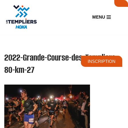
Aller
MENU
au
contenu
2022-Grande-Course-des-Templiers-
INSCRIPTION
80-km-27