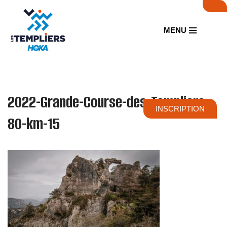
Aller
MENU
au
contenu
2022-Grande-Course-des-Templiers-
INSCRIPTION
80-km-15