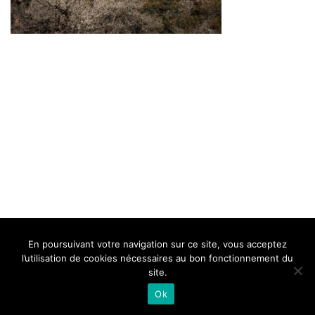
BELLE DE MILLAU
REGLEMENT
FAQ
CONTACT
MILLAU
En poursuivant votre navigation sur ce site, vous acceptez
Mentions Légales
l’utilisation de cookies nécessaires au bon fonctionnement du
site.
Ok
Neve
| Propulsé par
WordPress