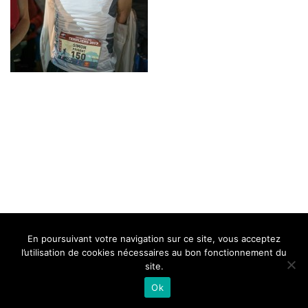
BELLE DE MILLAU
REGLEMENT
FAQ
CONTACT
MILLAU
En poursuivant votre navigation sur ce site, vous acceptez
Mentions Légales
l’utilisation de cookies nécessaires au bon fonctionnement du
site.
Ok
Neve
| Propulsé par
WordPress