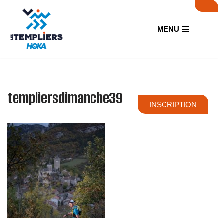
Aller
MENU
au
contenu
templiersdimanche39
INSCRIPTION