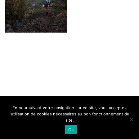
BELLE DE MILLAU
REGLEMENT
FAQ
CONTACT
MILLAU
En poursuivant votre navigation sur ce site, vous acceptez
Mentions Légales
l’utilisation de cookies nécessaires au bon fonctionnement du
site.
Ok
Neve
| Propulsé par
WordPress