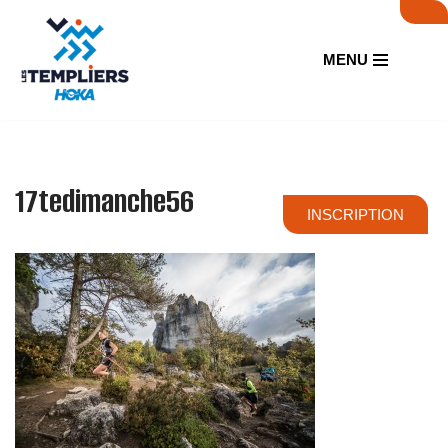
Aller
MENU
au
contenu
17tedimanche56
INSCRIPTION