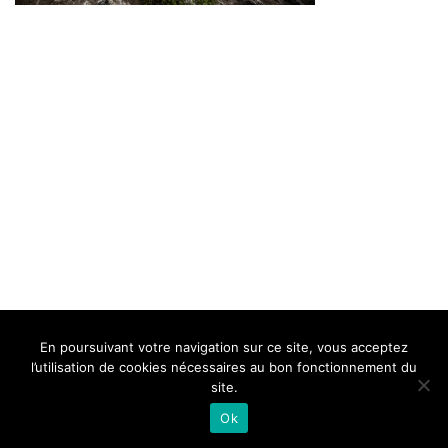
BELLE DE MILLAU
REGLEMENT
FAQ
CONTACT
MILLAU
En poursuivant votre navigation sur ce site, vous acceptez
Mentions Légales
l’utilisation de cookies nécessaires au bon fonctionnement du
site.
Ok
Neve
| Propulsé par
WordPress