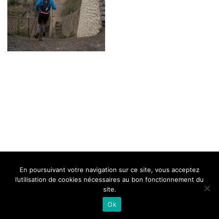
BELLE DE MILLAU
REGLEMENT
FAQ
CONTACT
MILLAU
En poursuivant votre navigation sur ce site, vous acceptez
Mentions Légales
l’utilisation de cookies nécessaires au bon fonctionnement du
site.
Ok
Neve
| Propulsé par
WordPress