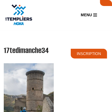
Aller
MENU
au
contenu
17tedimanche34
INSCRIPTION