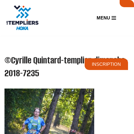
Aller
MENU
au
contenu
©Cyrille Quintard-templier-dimanche-
INSCRIPTION
2018-7235