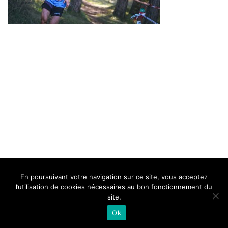
BELLE DE MILLAU
REGLEMENT
FAQ
CONTACT
MILLAU
En poursuivant votre navigation sur ce site, vous acceptez
Mentions Légales
l’utilisation de cookies nécessaires au bon fonctionnement du
site.
Ok
Neve
| Propulsé par
WordPress