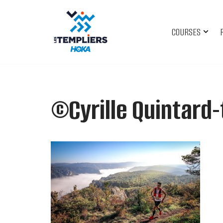
Aller
COURSES
au
contenu
©Cyrille Quintard