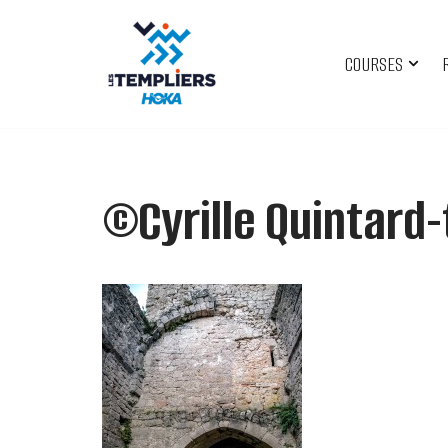
Aller
COURSES
au
contenu
©Cyrille Quintard