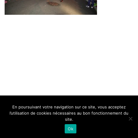
BELLE DE MILLAU
REGLEMENT
FAQ
CONTACT
MILLAU
En poursuivant votre navigation sur ce site, vous acceptez
Mentions Légales
l’utilisation de cookies nécessaires au bon fonctionnement du
site.
Ok
Neve
| Propulsé par
WordPress