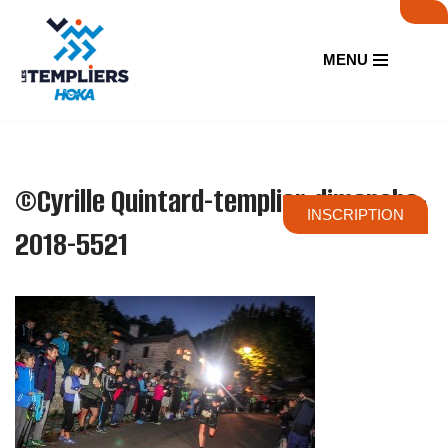
Aller
MENU
au
contenu
©Cyrille Quintard-templier-dimanche-
INSCRIPTION
2018-5521