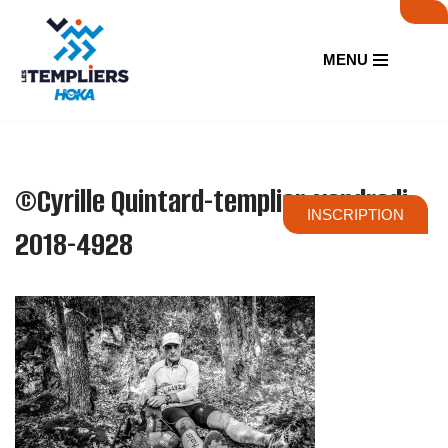
Aller
MENU
au
contenu
©Cyrille Quintard-templier-vendredi-
INSCRIPTION
2018-4928