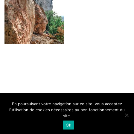
BELLE DE MILLAU
REGLEMENT
FAQ
CONTACT
MILLAU
En poursuivant votre navigation sur ce site, vous acceptez
Mentions Légales
l’utilisation de cookies nécessaires au bon fonctionnement du
site.
Ok
Neve
| Propulsé par
WordPress