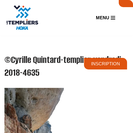
Aller
MENU
au
contenu
©Cyrille Quintard-templier-vendredi-
INSCRIPTION
2018-4635