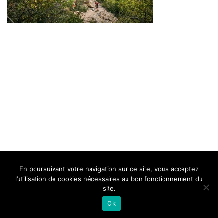
BELLE DE MILLAU
REGLEMENT
FAQ
CONTACT
MILLAU
En poursuivant votre navigation sur ce site, vous acceptez
Mentions Légales
l’utilisation de cookies nécessaires au bon fonctionnement du
site.
Ok
Neve
| Propulsé par
WordPress