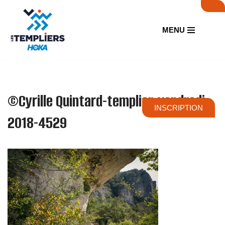
Aller
MENU
au
contenu
©Cyrille Quintard-templier-vendredi-
INSCRIPTION
2018-4529