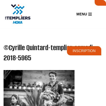
Aller
MENU
au
contenu
©Cyrille Quintard-templier-samedi-
INSCRIPTION
2018-5965