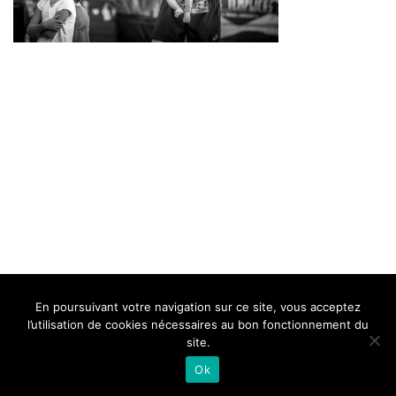
BELLE DE MILLAU
REGLEMENT
FAQ
CONTACT
MILLAU
En poursuivant votre navigation sur ce site, vous acceptez
Mentions Légales
l’utilisation de cookies nécessaires au bon fonctionnement du
site.
Ok
Neve
| Propulsé par
WordPress