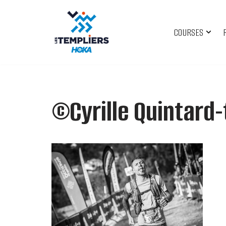
Aller
COURSES
au
contenu
©Cyrille Quintard