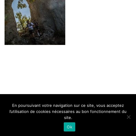
BELLE DE MILLAU
REGLEMENT
FAQ
CONTACT
MILLAU
En poursuivant votre navigation sur ce site, vous acceptez
Mentions Légales
l’utilisation de cookies nécessaires au bon fonctionnement du
site.
Ok
Neve
| Propulsé par
WordPress