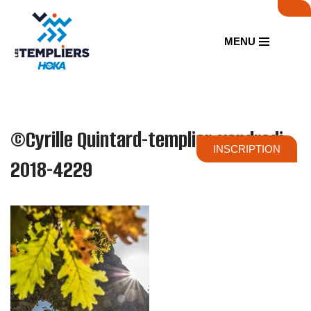
Aller
MENU
au
contenu
©Cyrille Quintard-templier-vendredi-
INSCRIPTION
2018-4229