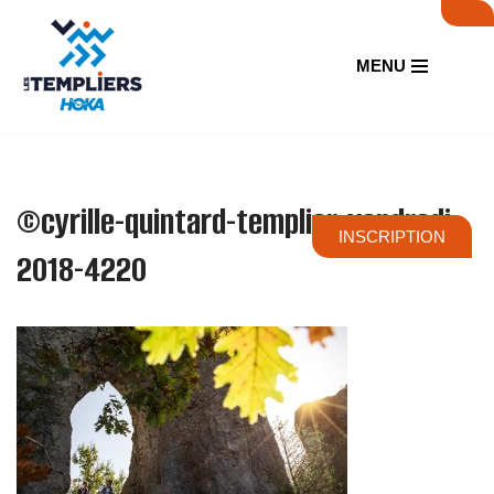
Aller
MENU
au
contenu
©cyrille-quintard-templier-vendredi-
INSCRIPTION
2018-4220