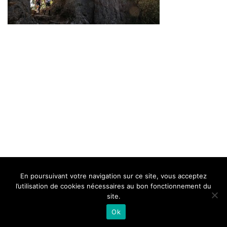
BELLE DE MILLAU
REGLEMENT
FAQ
CONTACT
MILLAU
En poursuivant votre navigation sur ce site, vous acceptez
Mentions Légales
l’utilisation de cookies nécessaires au bon fonctionnement du
site.
Ok
Neve
| Propulsé par
WordPress