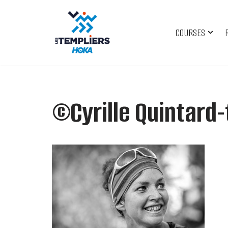
Aller
COURSES
au
contenu
©Cyrille Quintard