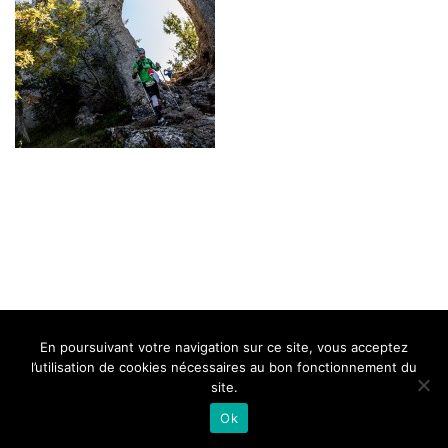
BELLE DE MILLAU
REGLEMENT
FAQ
CONTACT
MILLAU
En poursuivant votre navigation sur ce site, vous acceptez
Mentions Légales
l’utilisation de cookies nécessaires au bon fonctionnement du
site.
Ok
Neve
| Propulsé par
WordPress