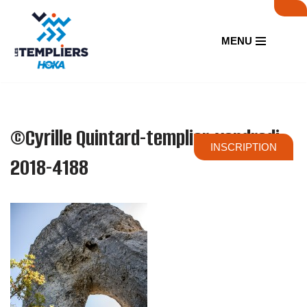
Aller
MENU
au
contenu
©Cyrille Quintard-templier-vendredi-
INSCRIPTION
2018-4188