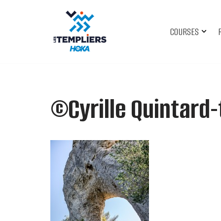
Aller
COURSES
au
contenu
©Cyrille Quintard